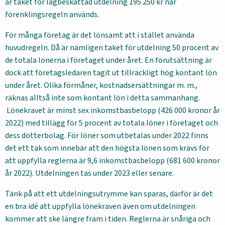
är taket för lågbeskattad utdelning 195 250 kr när
förenklingsregeln används.
För många företag är det lönsamt att i stället använda
huvudregeln. Då är nämligen taket för utdelning 50 procent av
de totala lönerna i företaget under året. En förutsättning är
dock att företagsledaren tagit ut tillräckligt hög kontant lön
under året. Olika förmåner, kostnadsersättningar m. m.,
räknas alltså inte som kontant lön i detta sammanhang.
Lönekravet är minst sex inkomstbasbelopp (426 000 kronor år
2022) med tillägg för 5 procent av totala löner i företaget och
dess dotterbolag. För löner som utbetalas under 2022 finns
det ett tak som innebär att den högsta lönen som krävs för
att uppfylla reglerna är 9,6 inkomstbasbelopp (681 600 kronor
år 2022). Utdelningen tas under 2023 eller senare.
Tänk på att ett utdelningsutrymme kan sparas, därför är det
en bra idé att uppfylla lönekraven även om utdelningen
kommer att ske längre fram i tiden. Reglerna är snåriga och