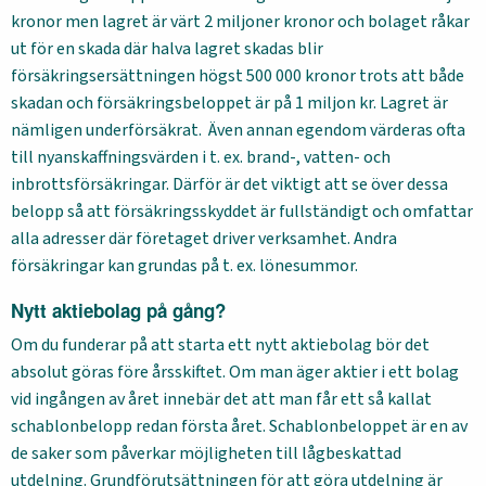
kronor men lagret är värt 2 miljoner kronor och bolaget råkar
ut för en skada där halva lagret skadas blir
försäkringsersättningen högst 500 000 kronor trots att både
skadan och försäkringsbeloppet är på 1 miljon kr. Lagret är
nämligen underförsäkrat. Även annan egendom värderas ofta
till nyanskaffningsvärden i t. ex. brand-, vatten- och
inbrottsförsäkringar. Därför är det viktigt att se över dessa
belopp så att försäkringsskyddet är fullständigt och omfattar
alla adresser där företaget driver verksamhet. Andra
försäkringar kan grundas på t. ex. lönesummor.
Nytt aktiebolag på gång?
Om du funderar på att starta ett nytt aktiebolag bör det
absolut göras före årsskiftet. Om man äger aktier i ett bolag
vid ingången av året innebär det att man får ett så kallat
schablonbelopp redan första året. Schablonbeloppet är en av
de saker som påverkar möjligheten till lågbeskattad
utdelning. Grundförutsättningen för att göra utdelning är