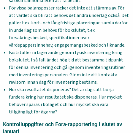
så ökar sannolikheten att få betalt.
För vissa balansposter räcker det inte att stämma av. För
att värdet ska bli rätt behövs det andra underlag också. Det
gäller t.ex. kort- och långfristiga placeringar, samla därför
in underlag som behövs för bokslutet, t.ex.
försäkringsbesked, specifikationer över
värdepappersinnehav, engagemangsbesked och liknande.
Fastställer ni lagervärde genom fysisk inventering kring
bokslutet. I så fall är det hög tid att bestämma tidpunkt
för denna inventering och gå igenom inventeringsrutiner
med inventeringspersonalen. Glöm inte att kontakta
revisorn innan dag för inventering bestäms.
Hur ska resultatet disponeras? Det är dags att börja
fundera kring hur resultatet ska disponeras. Hur mycket
behöver sparas i bolaget och hur mycket ska vara
tillgängligt för ägarna?
Kontrolluppgifter och Fora-rapportering i slutet av
januari