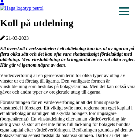
Koll på utdelning
21-03-2023
Ett överskott i verksamheten i ett aktiebolag kan tas ut av ägarna på
flera olika sätt och det kan ofta vara skattemässigt fördelaktigt med
utdelning. Men vinstutdelning är kringgärdat av en rad olika regler.
Här går vi igenom några av dem.
Värdeöverföring är en gemensam term för olika typer av uttag av
vinster ur ett företag till ägarna. Den vanligaste formen är
vinstutdelning som beslutas på bolagsstämma. Men det kan också vara
gåvor och andra typer av oreglerade uttag till ägarna.
Förutsättningen för en värdeöverföring är att det finns sparade
vinstmedel i företaget. Ett viktigt syfte med reglerna om eget kapital i
ett aktiebolag är nämligen att skydda bolagets fordringsägare
(borgenärerna). En vinstutdelning eller annan värdeöverföring får
aldrig vara så stor att det inte finns full täckning för bolagets bundna
egna kapital efter värdeöverföringen. Beräkningen grundas på den av
bolagsstämma senast fastställda balansräkningen. Därför är det inte