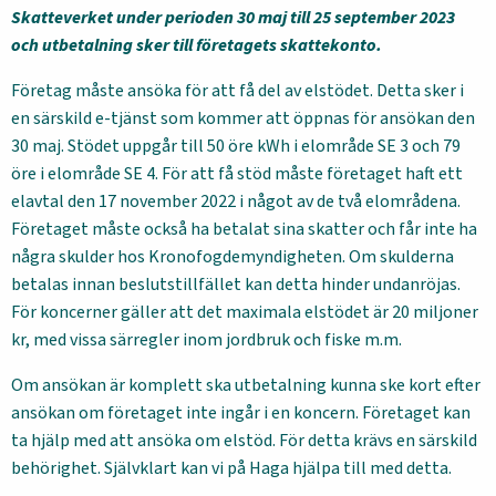
Skatteverket under perioden 30 maj till 25 september 2023
och utbetalning sker till företagets skattekonto.
Företag måste ansöka för att få del av elstödet. Detta sker i
en särskild e-tjänst som kommer att öppnas för ansökan den
30 maj. Stödet uppgår till 50 öre kWh i elområde SE 3 och 79
öre i elområde SE 4. För att få stöd måste företaget haft ett
elavtal den 17 november 2022 i något av de två elområdena.
Företaget måste också ha betalat sina skatter och får inte ha
några skulder hos Kronofogdemyndigheten. Om skulderna
betalas innan beslutstillfället kan detta hinder undanröjas.
För koncerner gäller att det maximala elstödet är 20 miljoner
kr, med vissa särregler inom jordbruk och fiske m.m.
Om ansökan är komplett ska utbetalning kunna ske kort efter
ansökan om företaget inte ingår i en koncern. Företaget kan
ta hjälp med att ansöka om elstöd. För detta krävs en särskild
behörighet. Självklart kan vi på Haga hjälpa till med detta.