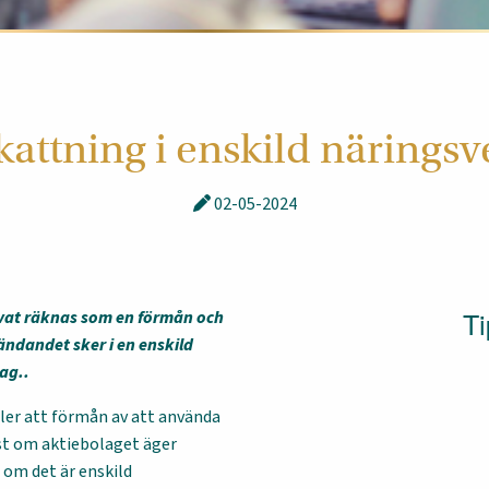
kattning i enskild närings
02-05-2024
Ti
ivat räknas som en förmån och
ändandet sker i en enskild
ag..
ler att förmån av att använda
st om aktiebolaget äger
 om det är enskild