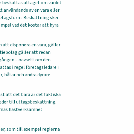
er beskattas uttaget om värdet
kt användande av en vara eller
retagsform. Beskattning sker
empel vad det kostar att hyra
 att disponera en vara, gäller
ktiebolag gäller att redan
llgången – oavsett om den
ttas i regel företagsledare i
r, båtar och andra dyrare
t att det bara är det faktiska
eder till uttagsbeskattning.
arnas hästverksamhet
ler, som till exempel reglerna