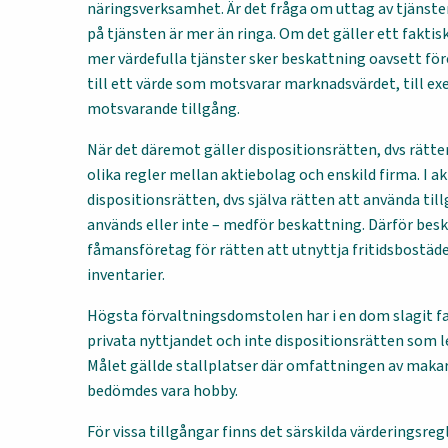
näringsverksamhet. Är det fråga om uttag av tjänst
på tjänsten är mer än ringa. Om det gäller ett faktis
mer värdefulla tjänster sker beskattning oavsett fö
till ett värde som motsvarar marknadsvärdet, till ex
motsvarande tillgång.
När det däremot gäller dispositionsrätten, dvs rätten
olika regler mellan aktiebolag och enskild firma. I a
dispositionsrätten, dvs själva rätten att använda ti
används eller inte – medför beskattning. Därför beska
fåmansföretag för rätten att utnyttja fritidsbostäde
inventarier.
Högsta förvaltningsdomstolen har i en dom slagit fas
privata nyttjandet och inte dispositionsrätten som l
Målet gällde stallplatser där omfattningen av mak
bedömdes vara hobby.
För vissa tillgångar finns det särskilda värderingsreg