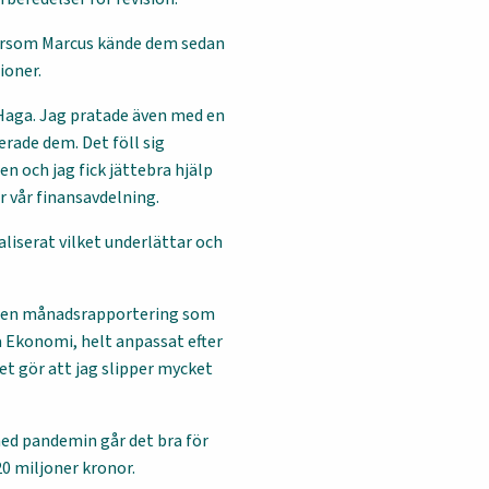
ftersom Marcus kände dem sedan
ioner.
 Haga. Jag pratade även med en
ade dem. Det föll sig
en och jag fick jättebra hjälp
 vår finansavdelning.
iserat vilket underlättar och
r den månadsrapportering som
ga Ekonomi, helt anpassat efter
Det gör att jag slipper mycket
ed pandemin går det bra för
0 miljoner kronor.