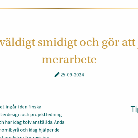
väldigt smidigt och gör att
merarbete
25-09-2024
Ti
t ingår i den finska
nterdesign och projektledning
h har idag tolv anställda. Ända
omibyrå och idag hjälper de
rberedelser för revision.