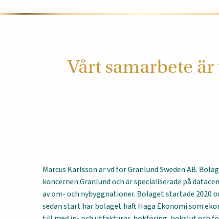
Vårt samarbete är 
Marcus Karlsson är vd för Granlund Sweden AB. Bolage
koncernen Granlund och är specialiserade på datace
av om- och nybyggnationer. Bolaget startade 2020 oc
sedan start har bolaget haft Haga Ekonomi som ekon
till med in- och utfakturor, bokföring, bokslut och fö