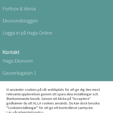
Fortnox & Visma
Ekonomibloggen
Logga in på Haga Online
Kontakt
Haga Ekonomi
Gasverksgatan 1
531 60 Lidköping
Vi använder cookies på vår webbplats för att ge dig den mest
relevanta upplevelsen genom att spara dina inställningar och
info@haga-ekonomi.se
återkommande besök. Genom att klicka på "Acceptera"
godkänner du att ALLA cookies används. Du kan dock besöka
"Cookieinställningar" för att ge ett kontrollerat samtycke.
Läs vår integritetspolicy