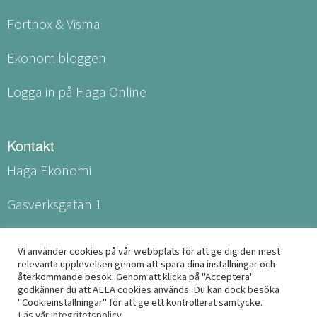
Fortnox & Visma
Ekonomibloggen
Logga in på Haga Online
Kontakt
Haga Ekonomi
Gasverksgatan 1
531 60 Lidköping
Vi använder cookies på vår webbplats för att ge dig den mest
relevanta upplevelsen genom att spara dina inställningar och
info@haga-ekonomi.se
återkommande besök. Genom att klicka på "Acceptera"
godkänner du att ALLA cookies används. Du kan dock besöka
"Cookieinställningar" för att ge ett kontrollerat samtycke.
Läs vår integritetspolicy