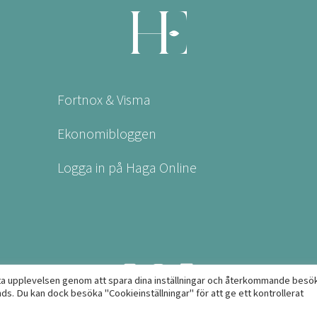
Fortnox & Visma
Ekonomibloggen
Logga in på Haga Online
ta upplevelsen genom att spara dina inställningar och återkommande besök
. Du kan dock besöka "Cookieinställningar" för att ge ett kontrollerat
Website made with
by Dotter & Döse