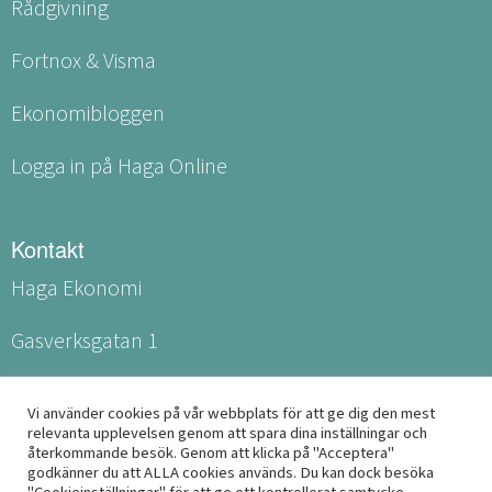
Rådgivning
Fortnox & Visma
Ekonomibloggen
Logga in på Haga Online
Kontakt
Haga Ekonomi
Gasverksgatan 1
531 60 Lidköping
Vi använder cookies på vår webbplats för att ge dig den mest
relevanta upplevelsen genom att spara dina inställningar och
info@haga-ekonomi.se
återkommande besök. Genom att klicka på "Acceptera"
godkänner du att ALLA cookies används. Du kan dock besöka